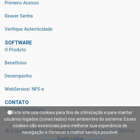
Primeiro Acesso
Reaver Senha
Verifique Autenticidade
SOFTWARE
O Produto
Benefícios
Desempenho
WebService/ NFS-e
CONTATO
Contato Prefeitura
Este site usa cookies para fins de otimização e para manter
usuários logados (conectados) nos ambientes do sistema. Esses
cookies são essenciais para melhorar sua experiência de
© Copyright 2026
JL Alves Gestão - ME.
Todos os Direitos
navegação e fornecer o melhor serviço possível.
Reservados